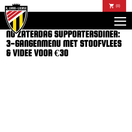
(0)
NIEUWS
DE CLUB
NU ZATERDAG SUPPORTERSDINER:
SPORTIEF
3-GANGENMENU MET STOOFVLEES
SUPPORTERS
& VIDEE VOOR €30
TICKETS
ABONNEMENTEN
COMMUNITY
JEUGD
BUSINESS CLUB
MATCHDINERS
CLUBAPP
FANSHOP
FAQ