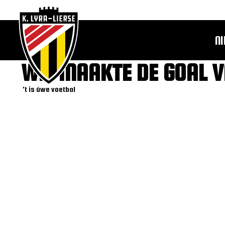
N
WIE MAAKTE DE GOAL V
't is úwe voetbal