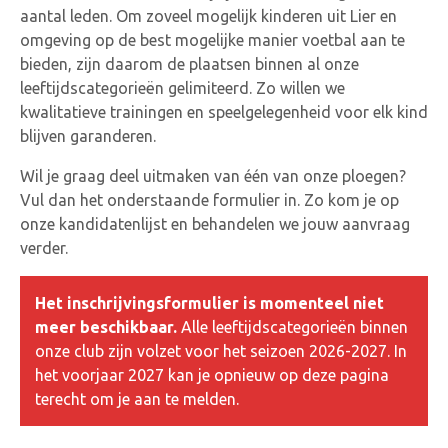
aantal leden. Om zoveel mogelijk kinderen uit Lier en
omgeving op de best mogelijke manier voetbal aan te
bieden, zijn daarom de plaatsen binnen al onze
leeftijdscategorieën gelimiteerd. Zo willen we
kwalitatieve trainingen en speelgelegenheid voor elk kind
blijven garanderen.
Wil je graag deel uitmaken van één van onze ploegen?
Vul dan het onderstaande formulier in. Zo kom je op
onze kandidatenlijst en behandelen we jouw aanvraag
verder.
Het inschrijvingsformulier is momenteel niet
meer beschikbaar.
Alle leeftijdscategorieën binnen
onze club zijn volzet voor het seizoen 2026-2027. In
het voorjaar 2027 kan je opnieuw op deze pagina
terecht om je aan te melden.