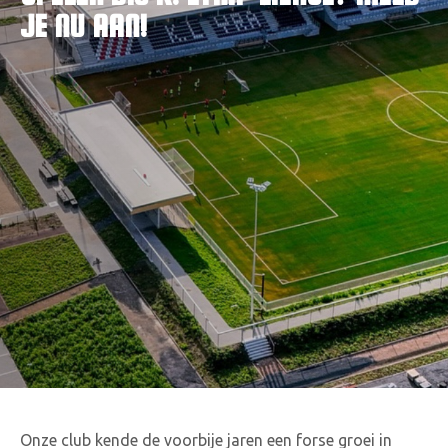
JE NU AAN!
VACATURES
CONTACTEER ONS
Onze club kende de voorbije jaren een forse groei in