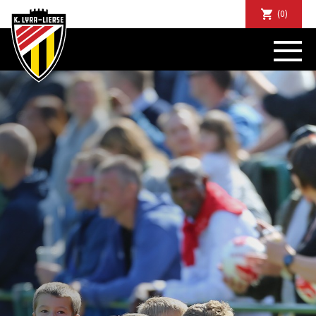
(0)
NIEUWS
DE CLUB
SPORTIEF
SUPPORTERS
TICKETS
ABONNEMENTEN
COMMUNITY
JEUGD
BUSINESS CLUB
MATCHDINERS
CLUBAPP
FANSHOP
FAQ