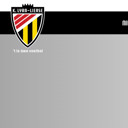
N
't is úwe voetbal