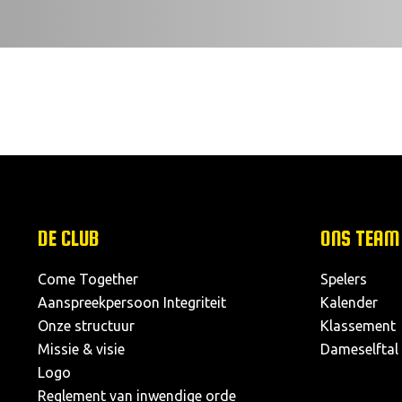
DE CLUB
ONS TEAM
Come Together
Spelers
Aanspreekpersoon Integriteit
Kalender
Onze structuur
Klassement
Missie & visie
Dameselftal
Logo
Reglement van inwendige orde