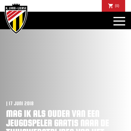
(0)
NIEUWS
DE CLUB
SPORTIEF
SUPPORTERS
TICKETS
ABONNEMENTEN
COMMUNITY
JEUGD
BUSINESS CLUB
MATCHDINERS
| 17 JUNI 2018
CLUBAPP
MAG IK ALS OUDER VAN EEN
FANSHOP
JEUGDSPELER GRATIS NAAR DE
FAQ