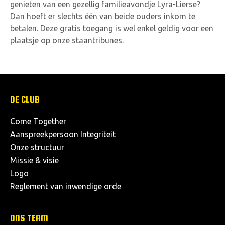
genieten van een gezellig familieavondje Lyra-Lierse?
Dan hoeft er slechts één van beide ouders inkom te
betalen. Deze gratis toegang is wel enkel geldig voor een
plaatsje op onze staantribunes.
DE CLUB
Come Together
Aanspreekpersoon Integriteit
Onze structuur
Missie & visie
Logo
Reglement van inwendige orde
ONS TEAM