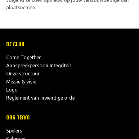
volgend seizoen opnieuw op jouw vertrouwde zitje kan
plaatsnemen.
DE CLUB
Come Together
Aanspreekpersoon Integriteit
Onze structuur
Missie & visie
Logo
Reglement van inwendige orde
ONS TEAM
Spelers
Kalender