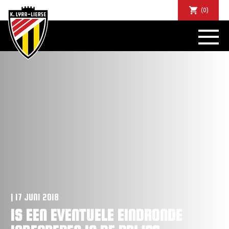
(0)
NIEUWS
DE CLUB
SPORTIEF
SUPPORTERS
TICKETS
ABONNEMENTEN
COMMUNITY
JEUGD
BUSINESS CLUB
MATCHDINERS
CLUBAPP
| 17 JUNI 2018
FANSHOP
IS EEN EVENTUELE EINDRONDE
FAQ