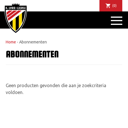
(0)
NIEUWS
DE CLUB
SPORTIEF
Home
-
Abonnementen
SUPPORTERS
ABONNEMENTEN
TICKETS
ABONNEMENTEN
COMMUNITY
JEUGD
Geen producten gevonden die aan je zoekcriteria
BUSINESS CLUB
voldoen.
MATCHDINERS
CLUBAPP
FANSHOP
FAQ