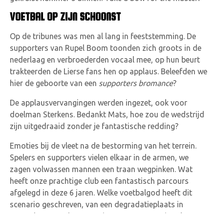
VOETBAL OP ZIJN SCHOONST
Op de tribunes was men al lang in feeststemming. De
supporters van Rupel Boom toonden zich groots in de
nederlaag en verbroederden vocaal mee, op hun beurt
trakteerden de Lierse fans hen op applaus. Beleefden we
hier de geboorte van een
supporters bromance
?
De applausvervangingen werden ingezet, ook voor
doelman Sterkens. Bedankt Mats, hoe zou de wedstrijd
zijn uitgedraaid zonder je fantastische redding?
Emoties bij de vleet na de bestorming van het terrein.
Spelers en supporters vielen elkaar in de armen, we
zagen volwassen mannen een traan wegpinken. Wat
heeft onze prachtige club een fantastisch parcours
afgelegd in deze 6 jaren. Welke voetbalgod heeft dit
scenario geschreven, van een degradatieplaats in
november naar de promotie naar eerste Nationale. En