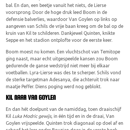
bal. En dan, een beetje vanuit het niets, de Lierse
voorsprong. Door de hoge druk leed Boom in de
defensie balverlies, waardoor Van Goylen op links op
aangeven van Schils de vrije baan kreeg om de bal op de
kruin van Kil te schilderen. Dankjewel Quinten, knikte
Seppe en het stadion ontplofte voor de eerste keer.
Boom moest nu komen. Een vluchtschot van Temitope
ging naast, maar echt uitgespeelde kansen zou Boom
gedurende de ganse wedstrijd niet meer bij elkaar
voetballen. Lyra-Lierse was des te scherper. Schils vond
de sterke targetman Adesanya, die achteruit trok naar
maatje Peffer. Diens poging werd nog geblokt.
KIL NAAR VAN GOYLEN
En dan hét doelpunt van de namiddag, toen draaischijf
Kil
Luka Modric gewijs
, in één tijd en in de draai, Van
Goylen vrijspeelde. Quinten trok diagonaal op doel af en