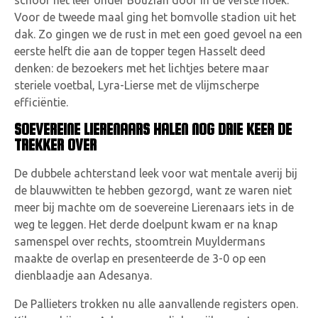
schoof het leer onder Bouzian door in de verste hoek.
Voor de tweede maal ging het bomvolle stadion uit het
dak. Zo gingen we de rust in met een goed gevoel na een
eerste helft die aan de topper tegen Hasselt deed
denken: de bezoekers met het lichtjes betere maar
steriele voetbal, Lyra-Lierse met de vlijmscherpe
efficiëntie.
SOEVEREINE LIERENAARS HALEN NOG DRIE KEER DE
TREKKER OVER
De dubbele achterstand leek voor wat mentale averij bij
de blauwwitten te hebben gezorgd, want ze waren niet
meer bij machte om de soevereine Lierenaars iets in de
weg te leggen. Het derde doelpunt kwam er na knap
samenspel over rechts, stoomtrein Muyldermans
maakte de overlap en presenteerde de 3-0 op een
dienblaadje aan Adesanya.
De Pallieters trokken nu alle aanvallende registers open.