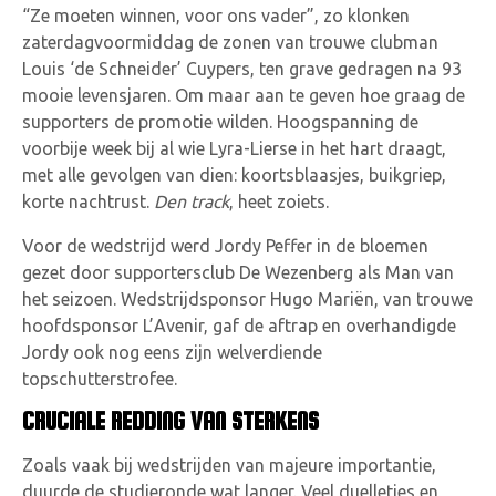
“Ze moeten winnen, voor ons vader”, zo klonken
zaterdagvoormiddag de zonen van trouwe clubman
Louis ‘de Schneider’ Cuypers, ten grave gedragen na 93
mooie levensjaren. Om maar aan te geven hoe graag de
supporters de promotie wilden. Hoogspanning de
voorbije week bij al wie Lyra-Lierse in het hart draagt,
met alle gevolgen van dien: koortsblaasjes, buikgriep,
korte nachtrust.
Den track
, heet zoiets.
Voor de wedstrijd werd Jordy Peffer in de bloemen
gezet door supportersclub De Wezenberg als Man van
het seizoen. Wedstrijdsponsor Hugo Mariën, van trouwe
hoofdsponsor L’Avenir, gaf de aftrap en overhandigde
Jordy ook nog eens zijn welverdiende
topschutterstrofee.
CRUCIALE REDDING VAN STERKENS
Zoals vaak bij wedstrijden van majeure importantie,
duurde de studieronde wat langer. Veel duelletjes en