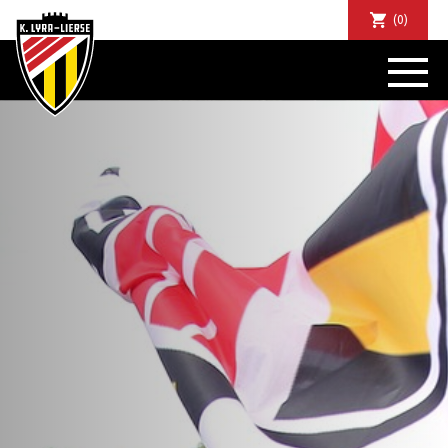
(0)
NIEUWS
DE CLUB
SPORTIEF
SUPPORTERS
TICKETS
ABONNEMENTEN
COMMUNITY
JEUGD
BUSINESS CLUB
MATCHDINERS
CLUBAPP
FANSHOP
FAQ