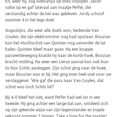
Kil, weer hij, zag Adesanya op links vrijlopen. Jason
rukte op en gaf lateraal aan maatje Peffer, die
verstandig achter de bal was gebleven. Jordy schoof
nummer 4 in het lege doel.
Augustijns, die weer alle duels won, bediende Van
Goylen, die zijn elektromotor nog had opstaan. Bouzian
kon het vluchtschot van Quinten nog vanonder de lat
halen. Quinten bleef maar gaan. Na een knappe
passeerbeweging knalde hij naar de korte hoek, Bouzian
bracht redding. Na weer een Lierse aanval kon ook box-
to-box Schils aanleggen. Zijn schot ging naar de hoek,
maar Bouzian was er bij. Het ging even heel snel voor uw
verslaggever. ‘Wie gaf die pass naar Van Goylen, dat
schot was toch Schils hé?’
Bij 4-0 bleef het niet, want Peffer had wel zin in een
tweede. Hij ging achter een lange bal aan, ontdeed zich
op zijn gekende wijze van zijn tegenstander en trapte
gekruist nummer 5 binnen. Take a bow for the master!