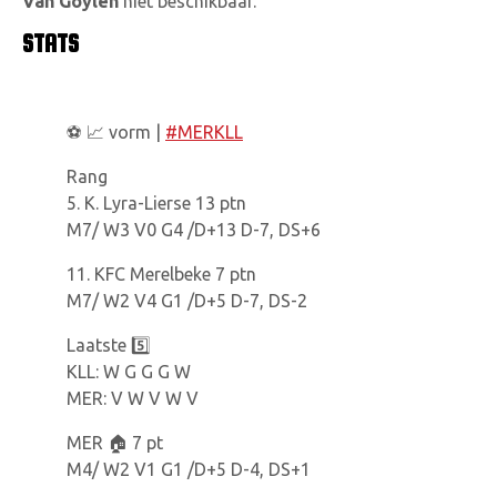
Van Goylen
niet beschikbaar.
STATS
⚽️ 📈 vorm |
#MERKLL
Rang
5. K. Lyra-Lierse 13 ptn
M7/ W3 V0 G4 /D+13 D-7, DS+6
11. KFC Merelbeke 7 ptn
M7/ W2 V4 G1 /D+5 D-7, DS-2
Laatste 5️⃣
KLL: W G G G W
MER: V W V W V
MER 🏠 7 pt
M4/ W2 V1 G1 /D+5 D-4, DS+1