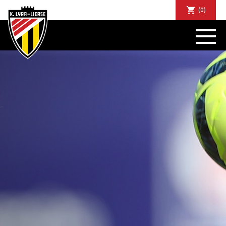
(0)
NIEUWS
DE CLUB
SPORTIEF
SUPPORTERS
TICKETS
ABONNEMENTEN
COMMUNITY
JEUGD
BUSINESS CLUB
MATCHDINERS
CLUBAPP
FANSHOP
FAQ