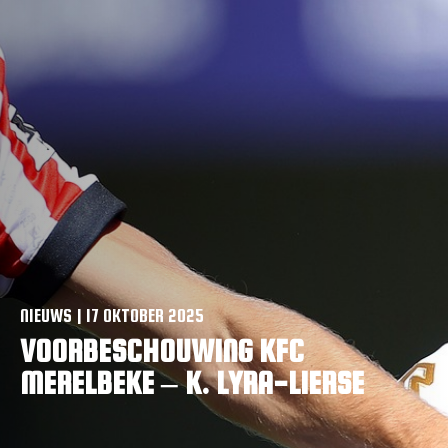
VACATURES
CONTACTEER ONS
NIEUWS | 17 OKTOBER 2025
VOORBESCHOUWING KFC
MERELBEKE – K. LYRA-LIERSE