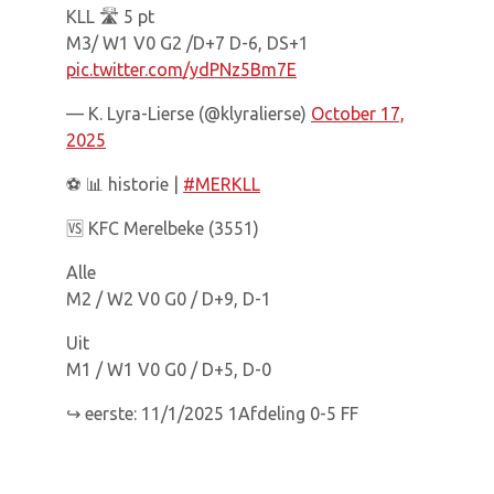
KLL 🛣 5 pt
M3/ W1 V0 G2 /D+7 D-6, DS+1
pic.twitter.com/ydPNz5Bm7E
— K. Lyra-Lierse (@klyralierse)
October 17,
2025
⚽️ 📊 historie |
#MERKLL
🆚️ KFC Merelbeke (3551)
Alle
M2 / W2 V0 G0 / D+9, D-1
Uit
M1 / W1 V0 G0 / D+5, D-0
↪️ eerste: 11/1/2025 1Afdeling 0-5 FF
↪️ laatste: 11/1/2025 1Afdeling 0-5 FF