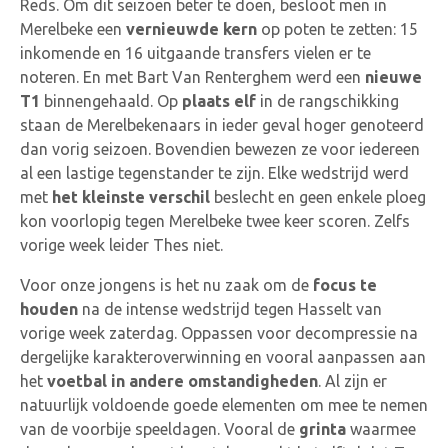
Reds. Om dit seizoen beter te doen, besloot men in
Merelbeke een
vernieuwde kern
op poten te zetten: 15
inkomende en 16 uitgaande transfers vielen er te
noteren. En met Bart Van Renterghem werd een
nieuwe
T1
binnengehaald. Op
plaats elf
in de rangschikking
staan de Merelbekenaars in ieder geval hoger genoteerd
dan vorig seizoen. Bovendien bewezen ze voor iedereen
al een lastige tegenstander te zijn. Elke wedstrijd werd
met
het kleinste verschil
beslecht en geen enkele ploeg
kon voorlopig tegen Merelbeke twee keer scoren. Zelfs
vorige week leider Thes niet.
Voor onze jongens is het nu zaak om de
focus te
houden
na de intense wedstrijd tegen Hasselt van
vorige week zaterdag. Oppassen voor decompressie na
dergelijke karakteroverwinning en vooral aanpassen aan
het
voetbal in andere omstandigheden
. Al zijn er
natuurlijk voldoende goede elementen om mee te nemen
van de voorbije speeldagen. Vooral de
grinta
waarmee