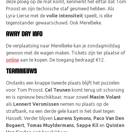
deze ploeg op de mat komt, kenmerkt het elftal dat Tom
Proost en zijn technische staf gesmeed hebben. Als
Lyra-Lierse met de
volle intensiteit
speelt, is elke
tegenstander gewaarschuwd. Ook Merelbeke.
AWAY DAY INFO
De verplaatsing naar Merelbeke kan je zondagmiddag
gewoon met de wagen maken. Tickets zijn ter plaatse of
online
aan te kopen. De toegang bedraagt €12.
TEAMNIEUWS
Ondanks een knappe tweede plaats blijft het puzzelen
voor Tom Proost.
Cel Teunen
komt terug uit schorsing
en is opnieuw beschikbaar, maar zowel
Maxim Volant
als
Lennert Versmissen
nemen nu plaats op de
strafbank, na een derde gele kaart in het duel tegen
Hasselt. Verder blijven
Laurens Symons
,
Paco Van Den
Bogaert
,
Tomas Muyldermans
,
Seppe Kil
en
Quinten