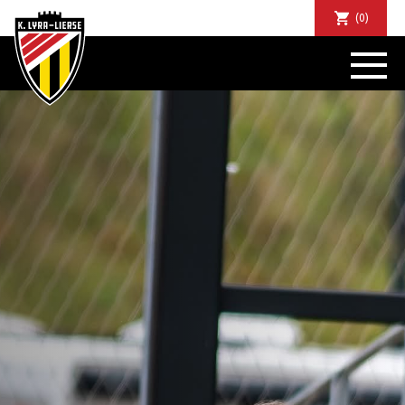
(0)
NIEUWS
DE CLUB
SPORTIEF
SUPPORTERS
TICKETS
ABONNEMENTEN
COMMUNITY
JEUGD
BUSINESS CLUB
MATCHDINERS
CLUBAPP
FANSHOP
FAQ