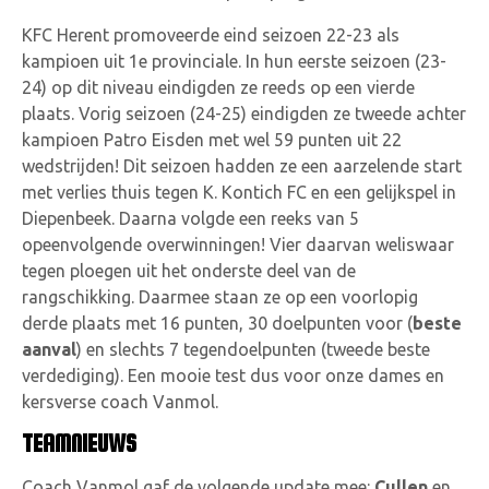
KFC Herent promoveerde eind seizoen 22-23 als
kampioen uit 1e provinciale. In hun eerste seizoen (23-
24) op dit niveau eindigden ze reeds op een vierde
plaats. Vorig seizoen (24-25) eindigden ze tweede achter
kampioen Patro Eisden met wel 59 punten uit 22
wedstrijden! Dit seizoen hadden ze een aarzelende start
met verlies thuis tegen K. Kontich FC en een gelijkspel in
Diepenbeek. Daarna volgde een reeks van 5
opeenvolgende overwinningen! Vier daarvan weliswaar
tegen ploegen uit het onderste deel van de
rangschikking. Daarmee staan ze op een voorlopig
derde plaats met 16 punten, 30 doelpunten voor (
beste
aanval
) en slechts 7 tegendoelpunten (tweede beste
verdediging). Een mooie test dus voor onze dames en
kersverse coach Vanmol.
TEAMNIEUWS
Coach Vanmol gaf de volgende update mee:
Cullen
en