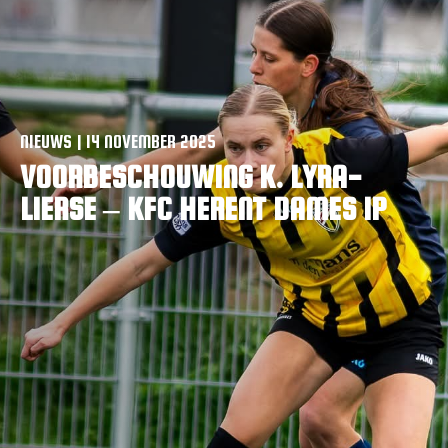
VACATURES
CONTACTEER ONS
NIEUWS | 14 NOVEMBER 2025
VOORBESCHOUWING K. LYRA-
LIERSE – KFC HERENT DAMES IP