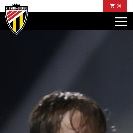
(0)
NIEUWS
DE CLUB
SPORTIEF
SUPPORTERS
TICKETS
ABONNEMENTEN
COMMUNITY
JEUGD
BUSINESS CLUB
MATCHDINERS
CLUBAPP
FANSHOP
FAQ