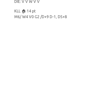
DIE: V V W V V
KLL 🏠 14 pt
M6/ W4 V0 G2 /D+9 D-1, DS+8
DIE 🛣 7 pt
M6/ W2 V3 G1 /D+13 D-12, DS+1
pic.twitter.com/L5Zy6xYaBb
— K. Lyra-Lierse (@klyralierse)
November 21,
2025
⚽️ 📊 historie |
#KLLDIE
🆚️ K. Diegem Sport (3887)
Alle
M16 / W9 V5 G2 / D+29, D-20
Thuis
M8 / W6 V1 G1 / D+18, D-6