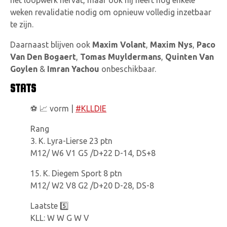
het loopwerk hervat, maar ook hij heeft nog enkele
weken revalidatie nodig om opnieuw volledig inzetbaar
te zijn.
Daarnaast blijven ook
Maxim Volant
,
Maxim Nys
,
Paco
Van Den Bogaert
,
Tomas Muyldermans
,
Quinten Van
Goylen
&
Imran Yachou
onbeschikbaar.
STATS
⚽️ 📈 vorm |
#KLLDIE
Rang
3. K. Lyra-Lierse 23 ptn
M12/ W6 V1 G5 /D+22 D-14, DS+8
15. K. Diegem Sport 8 ptn
M12/ W2 V8 G2 /D+20 D-28, DS-8
Laatste 5️⃣
KLL: W W G W V