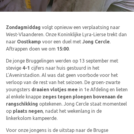
Zondagmiddag
volgt opnieuw een verplaatsing naar
West-Vlaanderen. Onze Koninklijke Lyra-Lierse trekt dan
naar
Oostkamp
voor een duel met
Jong Cercle
.
Aftrappen doen we om
15:00
.
De jonge Bruggelingen werden op 13 september met
stevige
4-1
cijfers naar huis gestuurd in het
L’Avenirstadion. Al was dat geen voorbode voor het
verloop van de rest van het seizoen. De groen-zwarte
youngsters
draaien vlotjes mee
in 1e Afdeling en lieten
al enkele knappe
zeges tegen ploegen bovenaan de
rangschikking
optekenen. Jong Cercle staat momenteel
op
plaats negen
, nadat het wekenlang in de
linkerkolom kampeerde.
Voor onze jongens is de uitstap naar de Brugse