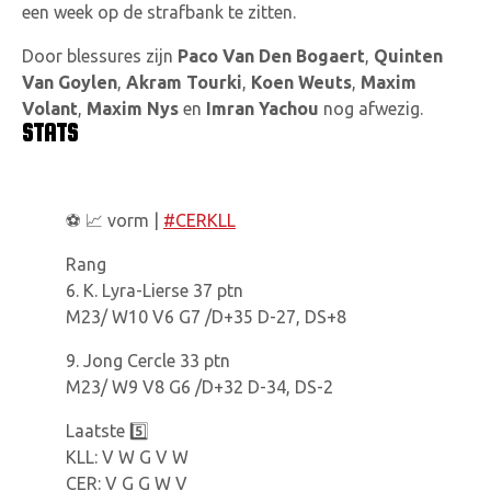
een week op de strafbank te zitten.
Door blessures zijn
Paco Van Den Bogaert
,
Quinten
Van Goylen
,
Akram Tourki
,
Koen Weuts
,
Maxim
Volant
,
Maxim Nys
en
Imran Yachou
nog afwezig.
STATS
⚽️ 📈 vorm |
#CERKLL
Rang
6. K. Lyra-Lierse 37 ptn
M23/ W10 V6 G7 /D+35 D-27, DS+8
9. Jong Cercle 33 ptn
M23/ W9 V8 G6 /D+32 D-34, DS-2
Laatste 5️⃣
KLL: V W G V W
CER: V G G W V