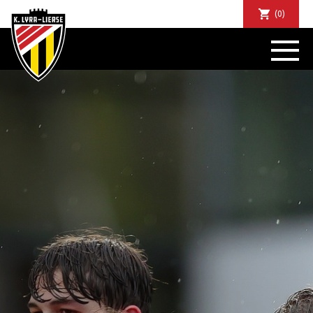
(0)
NIEUWS
DE CLUB
SPORTIEF
SUPPORTERS
TICKETS
ABONNEMENTEN
COMMUNITY
JEUGD
BUSINESS CLUB
MATCHDINERS
CLUBAPP
FANSHOP
FAQ