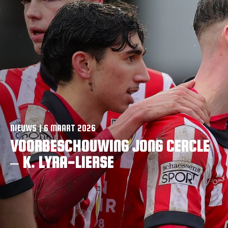
VACATURES
CONTACTEER ONS
NIEUWS | 6 MAART 2026
VOORBESCHOUWING JONG CERCLE
– K. LYRA-LIERSE