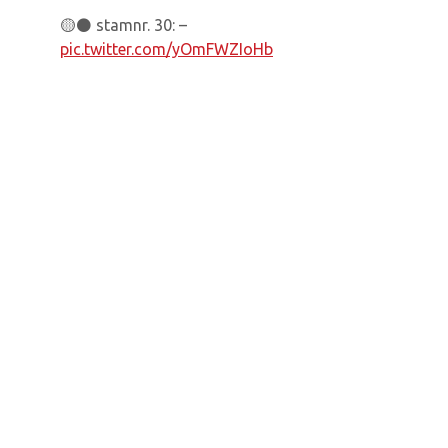
🟡⚫️ stamnr. 30: –
pic.twitter.com/yOmFWZIoHb
— K. Lyra-Lierse (@klyralierse)
March 6, 2026
DE CLUB
Come Together
Aanspreekpersoon Integriteit
Onze structuur
Missie & visie
Logo
Reglement van inwendige orde
ONS TEAM