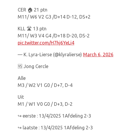
CER 🏠 21 ptn
M11/ W6 V2 G3 /D+14 D-12, DS+2
KLL 🛣 13 ptn
M11/ W3 V4 G4 /D+18 D-20, DS-2
pic.twitter.com/H7hj6YeLi4
— K. Lyra-Lierse (@klyralierse)
March 6, 2026
🆚️ Jong Cercle
Alle
M3 / W2 V1 G0 / D+7, D-4
Uit
M1 / W1 V0 G0 / D+3, D-2
↪️ eerste : 13/4/2025 1Afdeling 2-3
↪️ laatste : 13/4/2025 1Afdeling 2-3