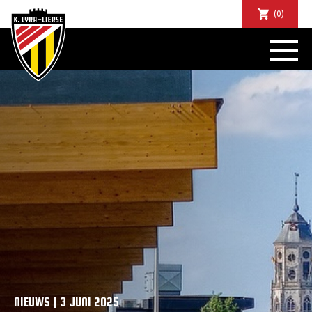
(0)
NIEUWS
DE CLUB
SPORTIEF
SUPPORTERS
TICKETS
ABONNEMENTEN
COMMUNITY
JEUGD
BUSINESS CLUB
MATCHDINERS
CLUBAPP
FANSHOP
NIEUWS | 3 JUNI 2025
FAQ