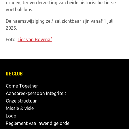
dragen, ter verderzetting van beide historische Lierse
voetbalclubs.
De naamswijziging zelf zal zichtbaar zijn vanaf 1 juli
2025.
Foto:
Lier van Bovenaf
DE CLUB
Come Together
Aanspreekpersoon Integriteit
Onze structuur
Missie & visie
Logo
Reglement van inwendige orde