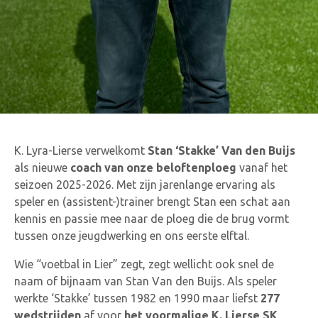
K. Lyra-Lierse verwelkomt
Stan ‘Stakke’ Van den Buijs
als nieuwe
coach van onze beloftenploeg
vanaf het
seizoen 2025-2026.
Met zijn jarenlange ervaring als
speler en (assistent-)trainer brengt Stan een schat aan
kennis en passie mee naar de ploeg die de brug vormt
tussen onze jeugdwerking en ons eerste elftal.
Wie “voetbal in Lier” zegt, zegt wellicht ook snel de
naam of bijnaam van Stan Van den Buijs. Als speler
werkte ‘Stakke’ tussen 1982 en 1990 maar liefst
277
wedstrijden
af voor
het voormalige K. Lierse SK
.