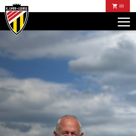
(0)
NIEUWS
DE CLUB
SPORTIEF
SUPPORTERS
TICKETS
ABONNEMENTEN
COMMUNITY
JEUGD
BUSINESS CLUB
MATCHDINERS
CLUBAPP
FANSHOP
FAQ