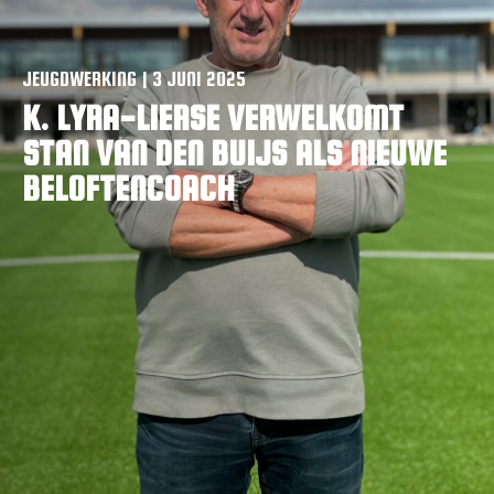
VACATURES
CONTACTEER ONS
JEUGDWERKING | 3 JUNI 2025
K. LYRA-LIERSE VERWELKOMT
STAN VAN DEN BUIJS ALS NIEUWE
BELOFTENCOACH