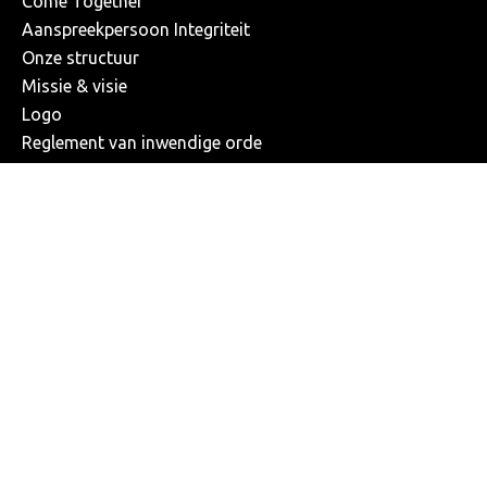
Come Together
Aanspreekpersoon Integriteit
Onze structuur
Missie & visie
Logo
Reglement van inwendige orde
ONS TEAM
Spelers
Kalender
Klassement
Dameselftal
SOCIAL