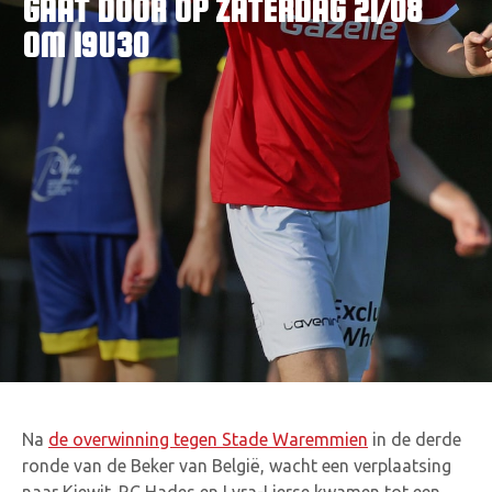
GAAT DOOR OP ZATERDAG 21/08
VACATURES
OM 19U30
CONTACTEER ONS
Na
de overwinning tegen Stade Waremmien
in de derde
ronde van de Beker van België, wacht een verplaatsing