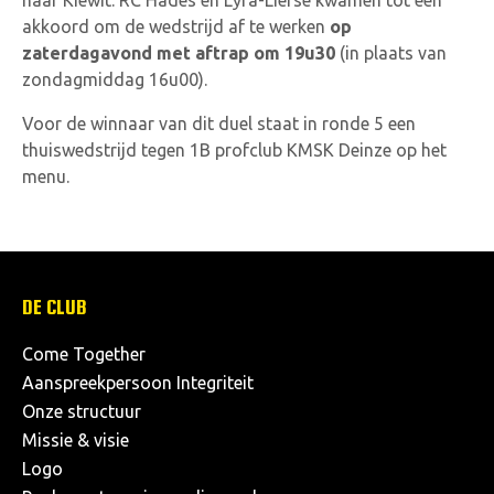
naar Kiewit. RC Hades en Lyra-Lierse kwamen tot een
akkoord om de wedstrijd af te werken
op
zaterdagavond met aftrap om 19u30
(in plaats van
zondagmiddag 16u00).
Voor de winnaar van dit duel staat in ronde 5 een
thuiswedstrijd tegen 1B profclub KMSK Deinze op het
menu.
DE CLUB
Come Together
Aanspreekpersoon Integriteit
Onze structuur
Missie & visie
Logo