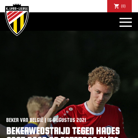
(0)
NIEUWS
DE CLUB
SPORTIEF
SUPPORTERS
TICKETS
ABONNEMENTEN
COMMUNITY
JEUGD
BUSINESS CLUB
MATCHDINERS
CLUBAPP
BEKER VAN BELGIË | 16 AUGUSTUS 2021
FANSHOP
BEKERWEDSTRIJD TEGEN HADES
FAQ