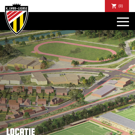
(0)
NIEUWS
DE CLUB
SPORTIEF
SUPPORTERS
TICKETS
ABONNEMENTEN
COMMUNITY
JEUGD
BUSINESS CLUB
MATCHDINERS
CLUBAPP
FANSHOP
LOCATIE
FAQ